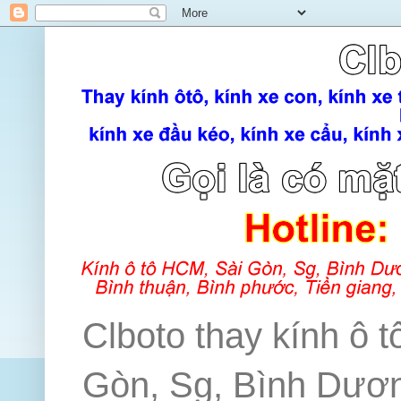
Clboto thay kính ô t
Gòn, Sg, Bình Dương