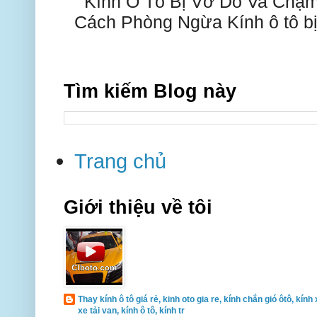
Kính Ô Tô Bị Vỡ Do Va Chạm
Cách Phòng Ngừa Kính ô tô bị 
Tìm kiếm Blog này
Trang chủ
Giới thiệu về tôi
Thay kính ô tô giá rẻ, kinh oto gia re, kính chắn gió ôtô, kính 
xe tải van, kính ô tô, kính tr