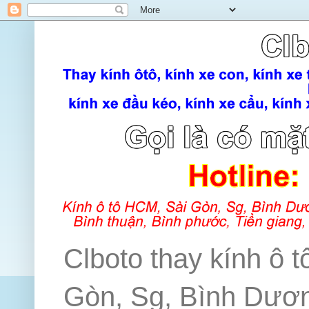
Clboto thay kính ô t
Gòn, Sg, Bình Dương