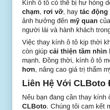
Kính ô tô có thể bị hư hỏng
chạm
,
rơi vỡ
, hay
tác động 
ảnh hưởng đến
mỹ quan
của
người lái và hành khách trong
Việc thay kính ô tô kịp thời 
còn giúp
cải thiện tầm nhìn
mạnh. Đồng thời, kính ô tô m
hơn
, nâng cao giá trị thẩm m
Liên Hệ Với
CLBoto
Nếu bạn đang cần thay kính ô
CLBoto
. Chúng tôi cam kết 