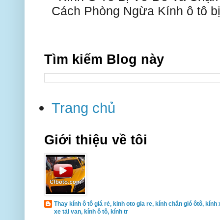
Cách Phòng Ngừa Kính ô tô bị 
Tìm kiếm Blog này
Trang chủ
Giới thiệu về tôi
Thay kính ô tô giá rẻ, kinh oto gia re, kính chắn gió ôtô, kính 
xe tải van, kính ô tô, kính tr