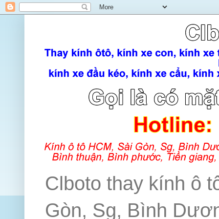
Clboto thay kính ô t
Gòn, Sg, Bình Dương