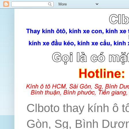
Clboto thay kính ô t
Gòn, Sg, Bình Dương