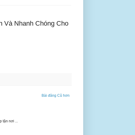
oàn Và Nhanh Chóng Cho
Bài đăng Cũ hơn
 tận nơi ...