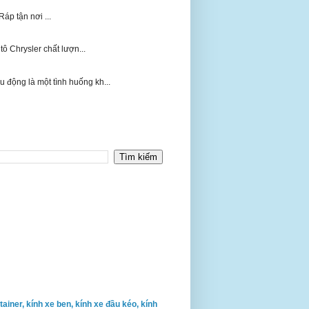
Ráp tận nơi ...
 Chrysler chất lượn...
động là một tình huống kh...
ontainer, kính xe ben, kính xe đầu kéo, kính