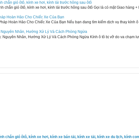
ính chắn gió ôtô, kính xe hơi, kính lái trước hông sau ôtô
ính chắn gió ôtô, kính xe hơi, kính lái trước hông sau ôtô Gọi là có mặt Giao hàng + 
 Pháp Hoàn Hảo Cho Chiếc Xe Của Bạn
Pháp Hoàn Hảo Cho Chiếc Xe Của Bạn Nếu bạn đang tìm kiếm dịch vụ thay kính ô tô
: Nguyên Nhân, Hướng Xử Lý Và Cách Phòng Ngừa
Nguyên Nhân, Hướng Xử Lý Và Cách Phòng Ngừa Kính ô tô bị vỡ do va chạm lưu 
kính chắn gió ôtô, kính xe hơi, kính xe bán tải, kính xe tải, kính xe du lịch, kính c