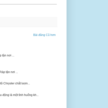
Bài đăng Cũ hơn
 tận nơi ...
Ráp tận nơi ...
 Chrysler chất lượn...
động là một tình huống kh...