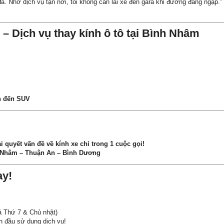
đá. Nhờ dịch vụ tận nơi, tôi không cần lái xe đến gara khi đường đang ngập.”
– Dịch vụ thay kính ô tô tại Bình Nhâm
n đến SUV
quyết vấn đề về kính xe chỉ trong 1 cuộc gọi!
 Nhâm – Thuận An – Bình Dương
ay!
ả Thứ 7 & Chủ nhật)
n đầu sử dụng dịch vụ!