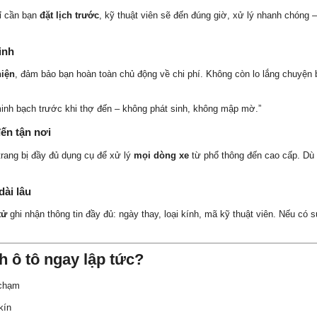
ỉ cần bạn
đặt lịch trước
, kỹ thuật viên sẽ đến đúng giờ, xử lý nhanh chóng 
inh
hiện
, đảm bảo bạn hoàn toàn chủ động về chi phí. Không còn lo lắng chuyện bị
inh bạch trước khi thợ đến – không phát sinh, không mập mờ.”
ến tận nơi
 trang bị đầy đủ dụng cụ để xử lý
mọi dòng xe
từ phổ thông đến cao cấp. Dù
dài lâu
tử
ghi nhận thông tin đầy đủ: ngày thay, loại kính, mã kỹ thuật viên. Nếu có 
h ô tô ngay lập tức?
chạm
kín