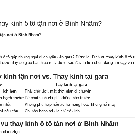
hay kính ô tô tận nơi ở Bình Nhâm?
ô tận nơi ở Bình Nhâm?
h ô tô gấp nhưng ngại di chuyển đến gara? Đừng lo! Dịch vụ
thay kính ô tô 
ết dưới đây sẽ giúp bạn hiểu rõ lý do vì sao đây là lựa chọn
đáng tin cậy
và n
kính tận nơi vs. Thay kính tại gara
ơi
Thay kính tại gara
o lịch hẹn
Phải chờ đợi, mất thời gian di chuyển
h bạch trước
Dễ phát sinh chi phí không báo trước
ận nhà
Không phù hợp nếu xe hư nặng hoặc không nổ máy
nơi nếu cần
Chỉ bảo hành tại địa chỉ cố định
 vụ thay kính ô tô tận nơi ở Bình Nhâm
n chờ đợi