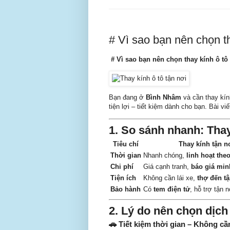
# Vì sao bạn nên chọn t
# Vì sao bạn nên chọn thay kính ô t
Bạn đang ở
Bình Nhâm
và cần thay kín
tiện lợi – tiết kiệm dành cho bạn. Bài vi
1. So sánh nhanh: Thay 
Tiêu chí
Thay kính tận n
Thời gian
Nhanh chóng,
linh hoạt the
Chi phí
Giá cạnh tranh,
báo giá min
Tiện ích
Không cần lái xe,
thợ đến t
Bảo hành
Có
tem điện tử
, hỗ trợ tận 
2. Lý do nên chọn dịch
🚗
Tiết kiệm thời gian – Không cầ