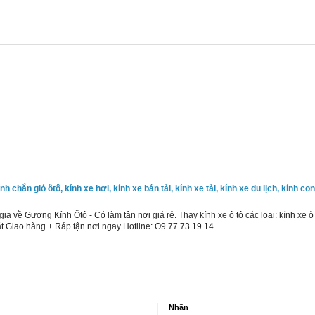
kính chắn gió ôtô, kính xe hơi, kính xe bán tải, kính xe tải, kính xe du lịch, kính c
Gương Kính Ôtô - Có làm tận nơi giá rẻ. Thay kính xe ô tô các loại: kính xe ô tô,
mặt Giao hàng + Ráp tận nơi ngay Hotline: O9 77 73 19 14
Nhãn