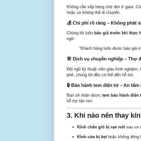
Không cần xếp hàng chờ đợi ở gara. Ch
hoặc xe không thể di chuyển.
💰
Chi phí rõ ràng – Không phát s
Chúng tôi luôn
báo giá trước khi thực 
ngờ.
“Khách hàng luôn được báo giá m
🛠️
Dịch vụ chuyên nghiệp – Thợ đ
Đội ngũ kỹ thuật viên giàu kinh nghiệm,
phê, chúng tôi đều có thể đến hỗ trợ.
🔒
Bảo hành tem điện tử – An tâm 
Bạn sẽ nhận được
tem bảo hành điện 
hỗ trợ tận nơi.
3. Khi nào nên thay kín
Kính chắn gió bị rạn nứt
sau va 
Kính cửa bị kẹt
hoặc không đóng 