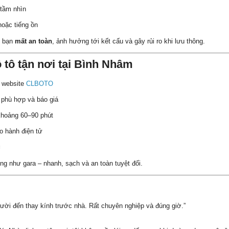
 tầm nhìn
oặc tiếng ồn
e bạn
mất an toàn
, ảnh hưởng tới kết cấu và gây rủi ro khi lưu thông.
ô tô tận nơi tại Bình Nhâm
c website
CLBOTO
 phù hợp và báo giá
 khoảng 60–90 phút
o hành điện tử
g
ng như gara – nhanh, sạch và an toàn tuyệt đối.
người đến thay kính trước nhà. Rất chuyên nghiệp và đúng giờ.”