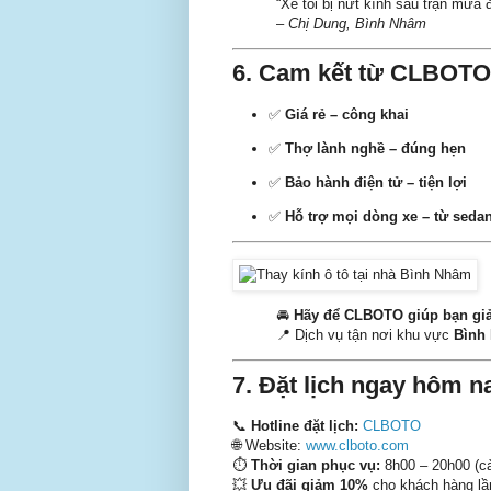
“Xe tôi bị nứt kính sau trận mưa 
–
Chị Dung, Bình Nhâm
6. Cam kết từ CLBOTO 
✅
Giá rẻ – công khai
✅
Thợ lành nghề – đúng hẹn
✅
Bảo hành điện tử – tiện lợi
✅
Hỗ trợ mọi dòng xe – từ seda
🚘
Hãy để CLBOTO giúp bạn giải 
📍 Dịch vụ tận nơi khu vực
Bình
7. Đặt lịch ngay hôm n
📞
Hotline đặt lịch:
CLBOTO
🌐 Website:
www.clboto.com
⏱️
Thời gian phục vụ:
8h00 – 20h00 (c
💥
Ưu đãi giảm 10%
cho khách hàng lầ