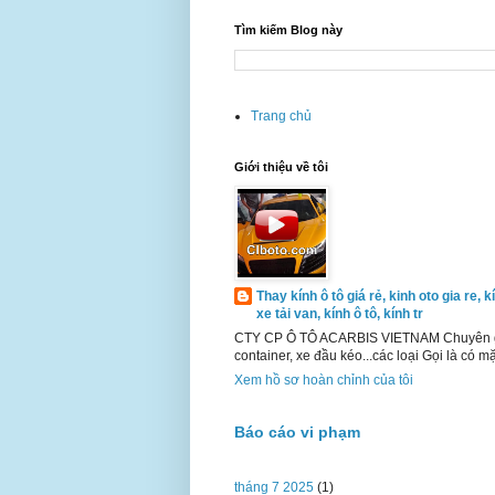
Tìm kiếm Blog này
Trang chủ
Giới thiệu về tôi
Thay kính ô tô giá rẻ, kinh oto gia re, 
xe tải van, kính ô tô, kính tr
CTY CP Ô TÔ ACARBIS VIETNAM Chuyên gia về 
container, xe đầu kéo...các loại Gọi là có 
Xem hồ sơ hoàn chỉnh của tôi
Báo cáo vi phạm
tháng 7 2025
(1)