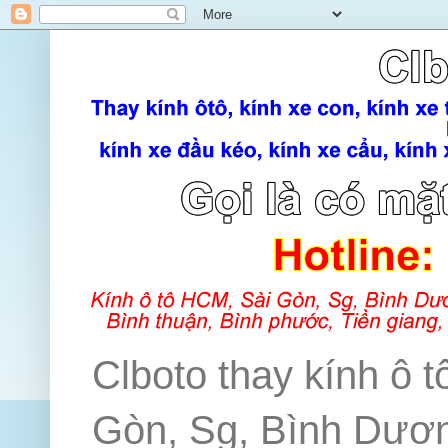
Clboto thay kính ô t
Gòn, Sg, Bình Dương